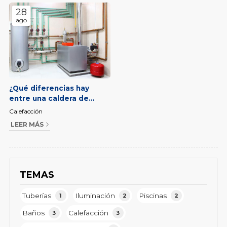
28
ago
¿Qué diferencias hay
entre una caldera de
condensación, mixta, de
Calefacción
bajo consumo o gasoil?
LEER MÁS
TEMAS
Tuberías
Iluminación
Piscinas
1
2
2
Baños
Calefacción
3
3