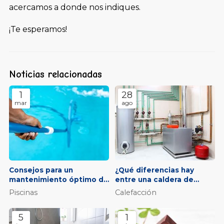
acercamos a donde nos indiques.
¡Te esperamos!
Noticias relacionadas
1
28
mar
ago
Consejos para un
¿Qué diferencias hay
mantenimiento óptimo de
entre una caldera de
tu piscina
condensación, mixta, de
Piscinas
Calefacción
bajo consumo o gasoil?
5
1