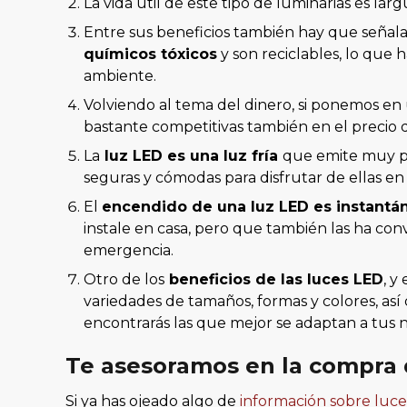
La vida útil de este tipo de luminarias es lar
Entre sus beneficios también hay que señalar 
químicos tóxicos
y son reciclables, lo que
ambiente.
Volviendo al tema del dinero, si ponemos en
bastante competitivas también en el precio 
La
luz LED es una luz fría
que emite muy po
seguras y cómodas para disfrutar de ellas en 
El
encendido de una luz LED es instantá
instale en casa, pero que también las ha conv
emergencia.
Otro de los
beneficios de las luces LED
, y
variedades de tamaños, formas y colores, as
encontrarás las que mejor se adaptan a tus 
Te asesoramos en la compra 
Si ya has ojeado algo de
información sobre luc