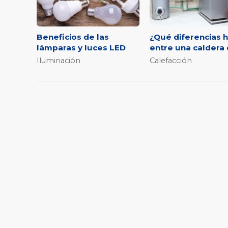
Beneficios de las
¿Qué diferencias 
lámparas y luces LED
entre una caldera
condensación, mix
Iluminación
Calefacción
bajo consumo o ga
Sofimar Suministros - Material eléctr
Pontevedra
Disponemos de una gran variedad de productos 
fontanería, electricidad y calefacción. Además,