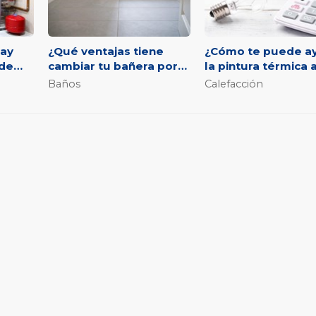
hay
¿Qué ventajas tiene
¿Cómo te puede a
 de
cambiar tu bañera por
la pintura térmica 
ta, de
un plato de ducha?
ahorrar en tus fact
Baños
Calefacción
soil?
ico y de fontanería en
Servicios
Material de fontanería
de primera calidad de
Saneamientos
 también contamos con