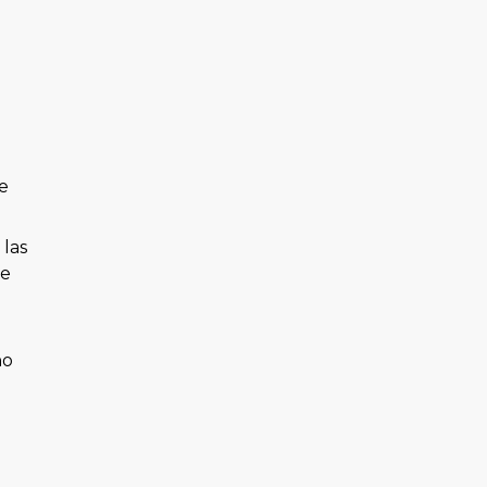
n
e
 las
de
no