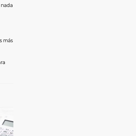
r nada
s más
ra