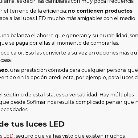
guísima, es decir, las cambiarás con muy poca frecuencia.
el terreno de la eficiencia:
no contienen productos
 hace a las luces LED mucho más amigables con el medio
 una balanza el ahorro que generan y su durabilidad, so
que se paga por ellas al momento de comprarlas.
co calor. Eso las convierte a su vez en opciones más qu
casa.
neo
, una prestación cómoda para cualquier persona que
ertido en la opción predilecta, por ejemplo, para luces 
 el séptimo de esta lista, es su versatilidad. Hay múltiples
í que desde Sofimar nos resulta complicado pensar que 
necesidades.
de tus luces LED
es LED
, seguro que ya has visto que existen muchos