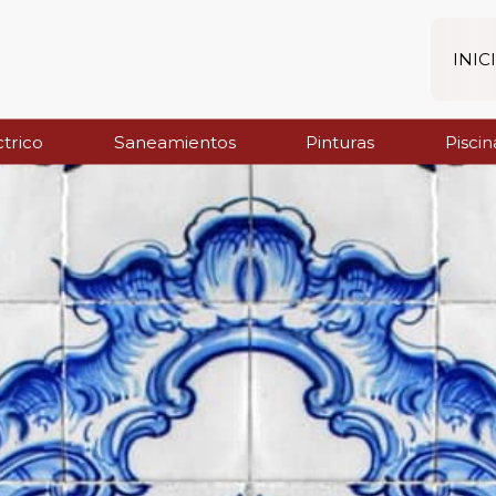
INIC
ctrico
Saneamientos
Pinturas
Piscin